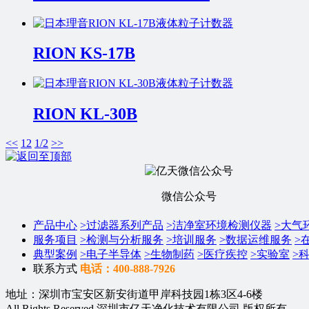
RION KS-17B
RION KL-30B
<<
1
2
1/2
>>
微信公众号
产品中心
>
过滤器系列产品
>
洁净室环境检测仪器
>
大气
服务项目
>
检测与分析服务
>
培训服务
>
数据运维服务
>
典型案例
>
电子半导体
>
生物制药
>
医疗疾控
>
实验室
>
联系方式
电话：400-888-7926
地址：深圳市宝安区新安街道甲岸科技园1栋3区4-6楼
All Rights Reserved 深圳市亿天净化技术有限公司 版权所有