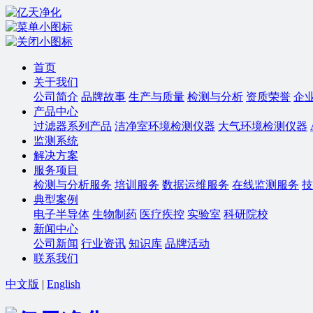
首页
关于我们
公司简介
品牌故事
生产与质量
检测与分析
资质荣誉
企
产品中心
过滤器系列产品
洁净室环境检测仪器
大气环境检测仪器
监测系统
解决方案
服务项目
检测与分析服务
培训服务
数据运维服务
在线监测服务
技
典型案例
电子半导体
生物制药
医疗疾控
实验室
科研院校
新闻中心
公司新闻
行业资讯
知识库
品牌活动
联系我们
中文版
|
English