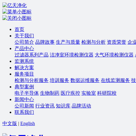
首页
关于我们
公司简介
品牌故事
生产与质量
检测与分析
资质荣誉
企
产品中心
过滤器系列产品
洁净室环境检测仪器
大气环境检测仪器
监测系统
解决方案
服务项目
检测与分析服务
培训服务
数据运维服务
在线监测服务
技
典型案例
电子半导体
生物制药
医疗疾控
实验室
科研院校
新闻中心
公司新闻
行业资讯
知识库
品牌活动
联系我们
中文版
|
English