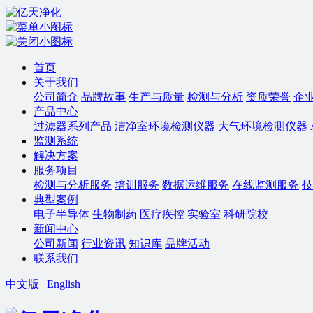
首页
关于我们
公司简介
品牌故事
生产与质量
检测与分析
资质荣誉
企
产品中心
过滤器系列产品
洁净室环境检测仪器
大气环境检测仪器
监测系统
解决方案
服务项目
检测与分析服务
培训服务
数据运维服务
在线监测服务
技
典型案例
电子半导体
生物制药
医疗疾控
实验室
科研院校
新闻中心
公司新闻
行业资讯
知识库
品牌活动
联系我们
中文版
|
English