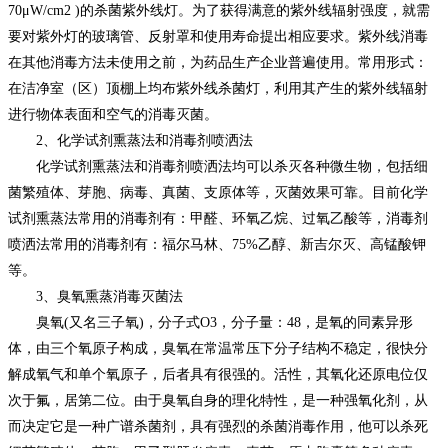
70μW/cm2 )的杀菌紫外线灯。为了获得满意的紫外线辐射强度，就需
要对紫外灯的玻璃管、反射罩和使用寿命提出相应要求。紫外线消毒
在其他消毒方法未使用之前，为药品生产企业普遍使用。常用形式：
在洁净室（区）顶棚上均布紫外线杀菌灯，利用其产生的紫外线辐射
进行物体表面和空气的消毒灭菌。
2、化学试剂熏蒸法和消毒剂喷洒法
化学试剂熏蒸法和消毒剂喷洒法均可以杀灭各种微生物，包括细
菌繁殖体、芽胞、病毒、真菌、支原体等，灭菌效果可靠。目前化学
试剂熏蒸法常用的消毒剂有：甲醛、环氧乙烷、过氧乙酸等，消毒剂
喷洒法常用的消毒剂有：福尔马林、75%乙醇、新吉尔灭、高锰酸钾
等。
3、臭氧熏蒸消毒灭菌法
臭氧(又名三子氧)，分子式O3，分子量：48，是氧的同素异形
体，由三个氧原子构成，臭氧在常温常压下分子结构不稳定，很快分
解成氧气和单个氧原子，后者具有很强的。活性，其氧化还原电位仅
次于氟，居第二位。由于臭氧自身的理化特性，是一种强氧化剂，从
而决定它是一种广谱杀菌剂，具有强烈的杀菌消毒作用，他可以杀死