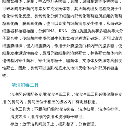
细菌繁殖体，芽胞，甲乙型肝炎病毒，真菌，原虫胞囊等多种病毒，
可破坏肉毒杆菌的毒素及立克次氏体等。其灭菌机理及过程类属于生
物化学氧化反应。臭氧氧化分解了细菌内部氧化葡萄糖所必须的葡萄
糖氧化酶、脱氧氧化酶，也可以直接与细菌病毒发生作用，从而破坏
细胞器和核糖核酸，分解DNA、RNA、蛋白质脂质类和多糖类等大分
子聚合物，使细菌的物质代谢生长和繁殖过程遭到破坏。还可以渗透
细胞膜组织，侵入细胞膜内，作用于外膜脂蛋白和内部的脂多糖，使
细胞发生通透性畸变，最后导致细胞的溶解死亡，并将死亡菌体内的
遗传基因寄生菌种、寄生病毒粒子、噬菌体、支原体及热源等溶解变
性死亡。因此，臭氧可以达到彻底永久地消灭物体内外部所有微生
物。
清洁消毒工具
洁净区必须配备专用清洁消毒工具，清洁消毒工具必须储藏在专
用 的房间内，房间应位于相应的级区内并有明显标志。
洁净工具为：不脱落纤维的清洁抹布、洁净扫帚、洁净拖把等。
清洗方法：用洁净的饮用水洗净晾干即可。
存放：放于洁具间架子上，摆列整齐，分色管理。