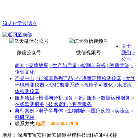
箱式化学过滤器
关于
微信公众号
微信视频号
我们
>
公司
简介
>
品牌故事
>
生产与质量
>
检测与分析
>
资质荣誉
>
企业文化
产品中心
>
过滤器系列产品
>
洁净室环境检测仪器
>
大气
环境检测仪器
>
AMC监测系统
>
微粒子可视化
>
水质液
体检测仪器
服务项目
>
检测与分析服务
>
培训服务
>
数据运维服务
>
在线监测服务
>
技术资料
>
售后服务
典型案例
>
电子半导体
>
生物制药
>
医疗疾控
>
实验室
>
科研院校
联系方式
电话：400-888-7926
地址：深圳市宝安区新安街道甲岸科技园1栋3区4-6楼