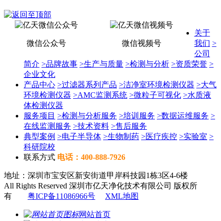
关于
微信公众号
微信视频号
我们
>
公司
简介
>
品牌故事
>
生产与质量
>
检测与分析
>
资质荣誉
>
企业文化
产品中心
>
过滤器系列产品
>
洁净室环境检测仪器
>
大气
环境检测仪器
>
AMC监测系统
>
微粒子可视化
>
水质液
体检测仪器
服务项目
>
检测与分析服务
>
培训服务
>
数据运维服务
>
在线监测服务
>
技术资料
>
售后服务
典型案例
>
电子半导体
>
生物制药
>
医疗疾控
>
实验室
>
科研院校
联系方式
电话：400-888-7926
地址：深圳市宝安区新安街道甲岸科技园1栋3区4-6楼
All Rights Reserved 深圳市亿天净化技术有限公司 版权所
有
粤ICP备11086966号
XML地图
网站首页