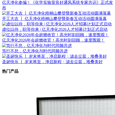
亿天净化参编！《化学实验室良好通风系统专家共识》正式发
布
开工大吉 丨 亿天净化梧桐山攀登暨新春互动活动圆满落幕
虚位以待，职等你来 | 亿天净化2026人才招募计划正式启动
亿天净化2026年会超燃收官！高光时刻回顾，速度围观！
笃行不怠，亿天净化与时代同频共进
圣诞快乐 丨 岁末将至，净启新程；滤去尘嚣，堆叠美好
热门产品