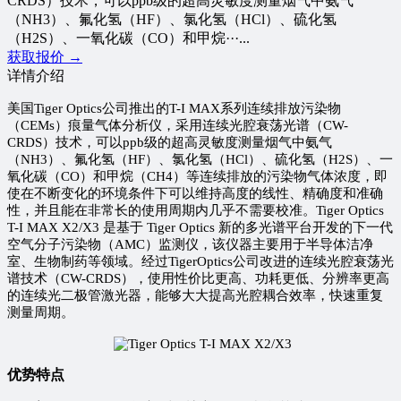
CRDS）技术，可以ppb级的超高灵敏度测量烟气中氨气
（NH3）、氟化氢（HF）、氯化氢（HCl）、硫化氢
（H2S）、一氧化碳（CO）和甲烷···...
获取报价 →
详情介绍
美国Tiger Optics公司推出的T-I MAX系列连续排放污染物
（CEMs）痕量气体分析仪，采用连续光腔衰荡光谱（CW-
CRDS）技术，可以ppb级的超高灵敏度测量烟气中氨气
（NH3）、氟化氢（HF）、氯化氢（HCl）、硫化氢（H2S）、一
氧化碳（CO）和甲烷（CH4）等连续排放的污染物气体浓度，即
使在不断变化的环境条件下可以维持高度的线性、精确度和准确
性，并且能在非常长的使用周期内几乎不需要校准。Tiger Optics
T-I MAX X2/X3 是基于 Tiger Optics 新的多光谱平台开发的下一代
空气分子污染物（AMC）监测仪，该仪器主要用于半导体洁净
室、生物制药等领域。经过TigerOptics公司改进的连续光腔衰荡光
谱技术（CW-CRDS），使用性价比更高、功耗更低、分辨率更高
的连续光二极管激光器，能够大大提高光腔耦合效率，快速重复
测量周期。
优势特点