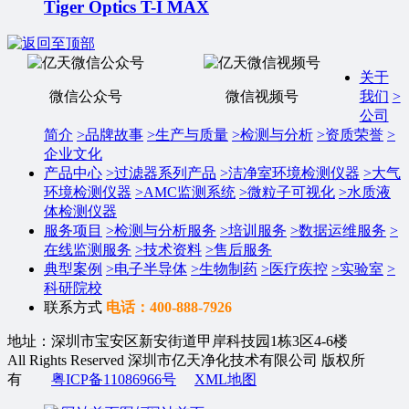
Tiger Optics T-I MAX
关于
微信公众号
微信视频号
我们
>
公司
简介
>
品牌故事
>
生产与质量
>
检测与分析
>
资质荣誉
>
企业文化
产品中心
>
过滤器系列产品
>
洁净室环境检测仪器
>
大气
环境检测仪器
>
AMC监测系统
>
微粒子可视化
>
水质液
体检测仪器
服务项目
>
检测与分析服务
>
培训服务
>
数据运维服务
>
在线监测服务
>
技术资料
>
售后服务
典型案例
>
电子半导体
>
生物制药
>
医疗疾控
>
实验室
>
科研院校
联系方式
电话：400-888-7926
地址：深圳市宝安区新安街道甲岸科技园1栋3区4-6楼
All Rights Reserved 深圳市亿天净化技术有限公司 版权所
有
粤ICP备11086966号
XML地图